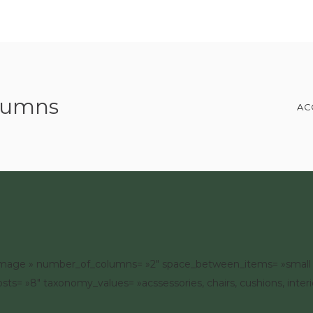
ACCUEIL
QUI SUIS-JE ?
MES RÉALISATIONS
TÉMOI
olumns
AC
ow_image » number_of_columns= »2″ space_between_items= »small 
sts= »8″ taxonomy_values= »acssessories, chairs, cushions, interior