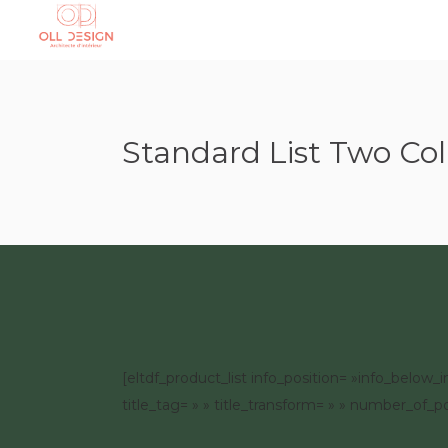
Standard List Two C
[eltdf_product_list info_position= »info_bel
title_tag= » » title_transform= » » number_of_po