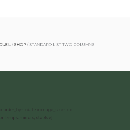
GNAGES
MES PARTENAIRES
CONTACT
CUEIL
SHOP
STANDARD LIST TWO COLUMNS
» order_by= »date » image_size= » »
, lamps, mirrors, stools »]