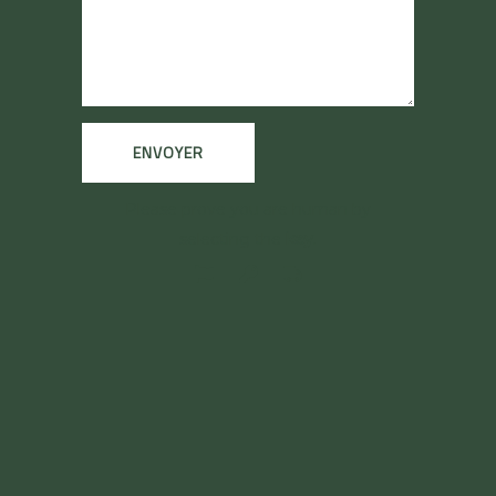
Please prove you are human by
selecting the
key
.